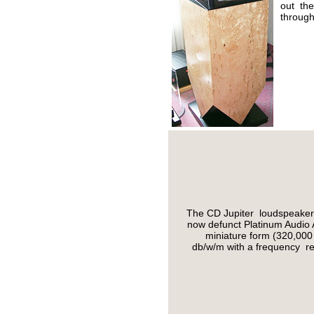
out the
through
The CD Jupiter loudspeaker,
now defunct Platinum Audio A
miniature form (320,000 
db/w/m with a frequency re