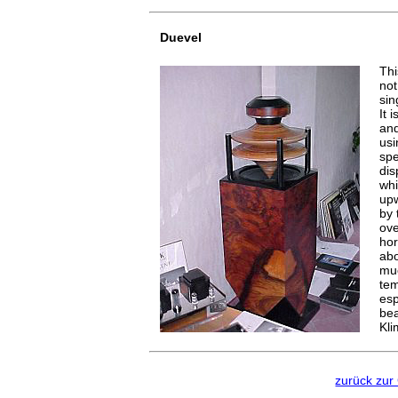
Duevel
Thi
not
sin
It 
and
usi
spe
dis
whi
upw
by 
ove
hor
abo
muc
tem
esp
bea
Kli
zurück zur