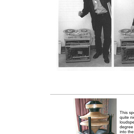
This sp
quite n
loudspe
degree 
into th